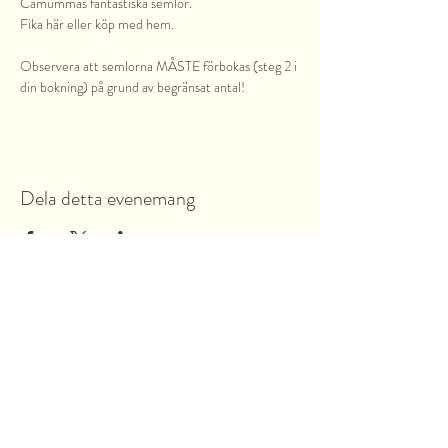
Camummas fantastiska semlor. 
Fika här eller köp med hem. 
Observera att semlorna MÅSTE förbokas (steg 2 i 
din bokning) på grund av begränsat antal!
Dela detta evenemang
Garnsviksvägen 2
18442 Åkersberga
Stockholms län, Sverige