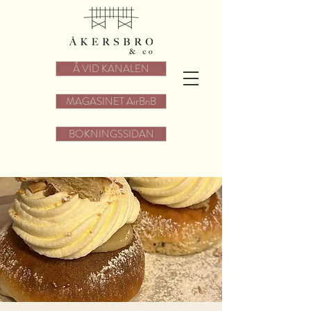
Å VID KANALEN
MAGASINET AirBnB
BOKNINGSSIDAN