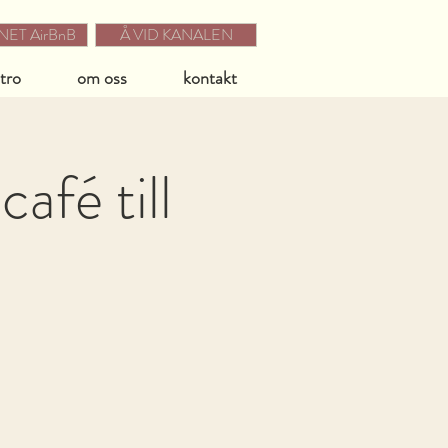
ET AirBnB
Å VID KANALEN
stro
om oss
kontakt
afé till