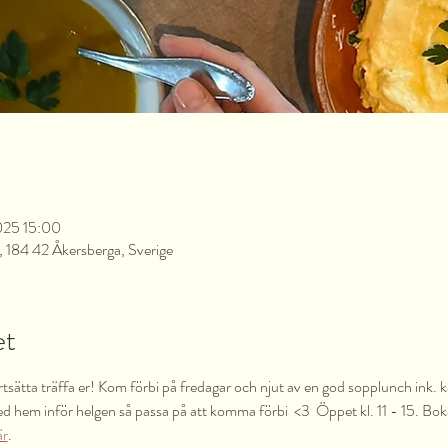
2025 15:00
 184 42 Åkersberga, Sverige
et
tsätta träffa er! Kom förbi på fredagar och njut av en god sopplunch ink. kaf
d hem inför helgen så passa på att komma förbi  <3  Öppet kl. 11 - 15. Boka 
är
.