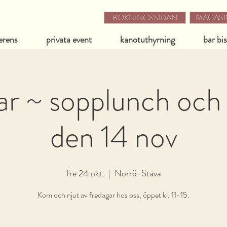
BOKNINGSSIDAN
MAGASIN
erens
privata event
kanotuthyrning
bar bi
r ~ sopplunch och c
den 14 nov
fre 24 okt.
  |  
Norrö-Stava
Kom och njut av fredagar hos oss, öppet kl. 11-15.