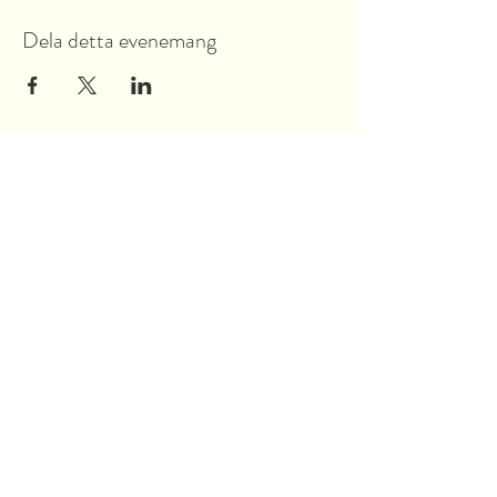
Dela detta evenemang
Garnsviksvägen 2
18442 Åkersberga
Stockholms län, Sverige
Tel:
070 421 73 89
info@akersbro.se