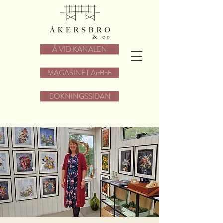
Å VID KANALEN
MAGASINET AirBnB
BOKNINGSSIDAN