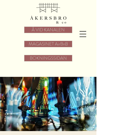
Å VID KANALEN
MAGASINET AirBnB
BOKNINGSSIDAN