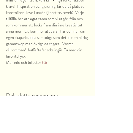
måla din egen tavla. Alla kan - inga förkunskaper 
krävs!  Inspiration och guidning får du på plats av 
konstnären Tove Lindén (konst.se/toveli). Varje 
tillfälle har ett eget tema som vi utgår ifrån och 
som kommer att locka fram din inre kreativitet 
ännu mer.  Du kommer att vara i här och nu i din 
egen skaparbubbla samtidigt som det blir en härlig 
gemenskap med övriga deltagare.  Varmt 
välkommen!  Kaffe/te/snacks ingår. Ta med din 
favoritdryck.
Mer info och biljetter 
här.
Dela detta evenemang