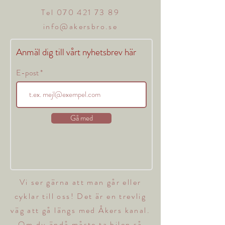
Tel
070 421 73 89
info@akersbro.se
Anmäl dig till vårt nyhetsbrev här
E-post
Gå med
Vi ser gärna att man går eller
cyklar till oss! Det är en trevlig
väg att gå längs med Åkers kanal.
Om du ändå måste ta bilen så