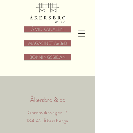
Å VID KANALEN
MAGASINET AirBnB
BOKNINGSSIDAN
Åkersbro & co
Garnsviksvägen 2
184 42 Åkersberga