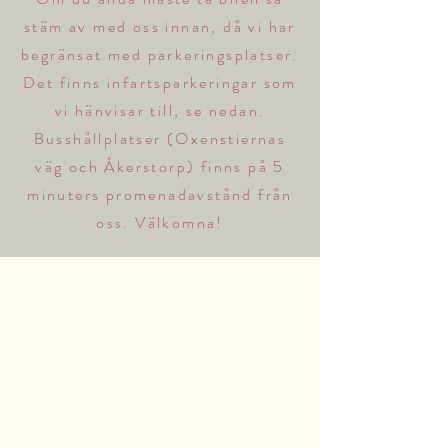
stäm av med oss innan, då vi har
begränsat med parkeringsplatser.
Det finns infartsparkeringar som
vi hänvisar till, se nedan.
Busshållplatser (Oxenstiernas
väg och Åkerstorp) finns på 5
minuters promenadavstånd från
oss. Välkomna!