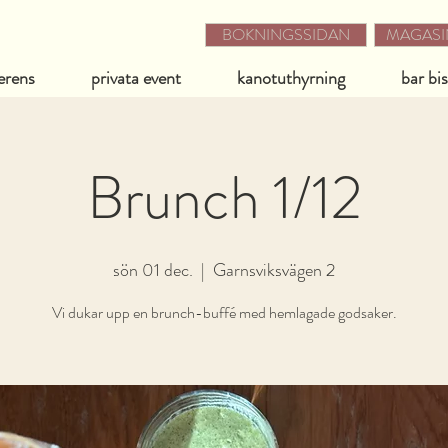
BOKNINGSSIDAN
MAGASIN
erens
privata event
kanotuthyrning
bar bi
Brunch 1/12
sön 01 dec.
  |  
Garnsviksvägen 2
Vi dukar upp en brunch-buffé med hemlagade godsaker.