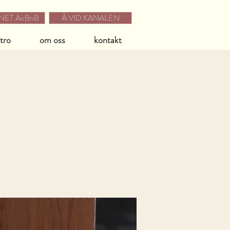
ET AirBnB
Å VID KANALEN
stro
om oss
kontakt