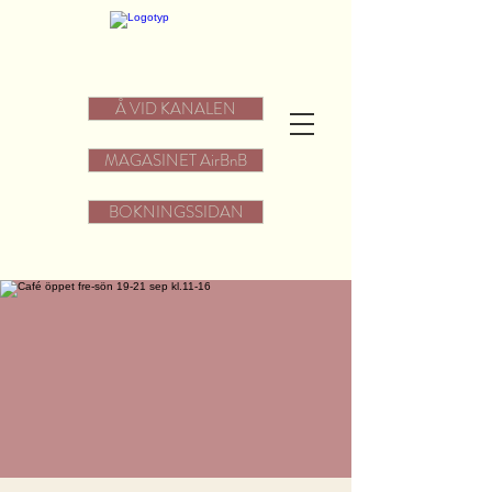
Å VID KANALEN
MAGASINET AirBnB
BOKNINGSSIDAN