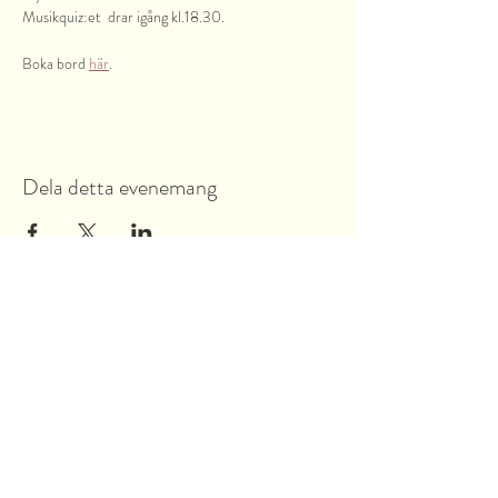
Musikquiz:et  drar igång kl.18.30.
Boka bord 
här
.
Dela detta evenemang
Garnsviksvägen 2
18442 Åkersberga
Stockholms län, Sverige