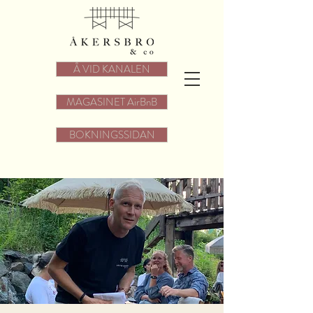
Å VID KANALEN
MAGASINET AirBnB
BOKNINGSSIDAN