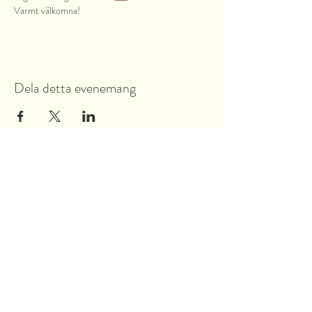
Varmt välkomna!
Dela detta evenemang
Garnsviksvägen 2
18442 Åkersberga
Stockholms län, Sverige
Tel:
070 421 73 89