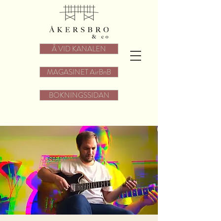
Å VID KANALEN
MAGASINET AirBnB
BOKNINGSSIDAN