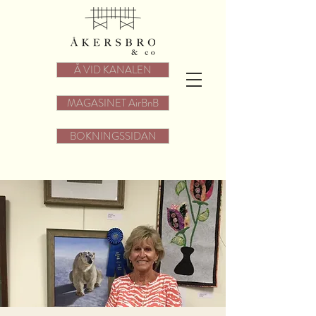
Å VID KANALEN
MAGASINET AirBnB
BOKNINGSSIDAN