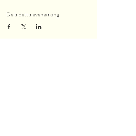
Dela detta evenemang
Garnsviksvägen 2
18442 Åkersberga
Stockholms län, Sverige
Tel:
070 421 73 89
info@akersbro.se