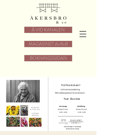
Å VID KANALEN
MAGASINET AirBnB
BOKNINGSSIDAN