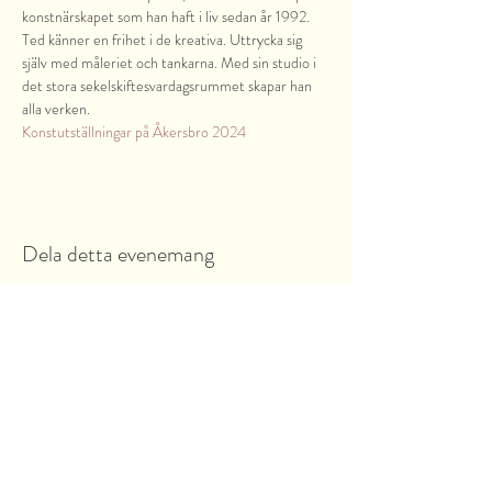
konstnärskapet som han haft i liv sedan år 1992. 
Ted känner en frihet i de kreativa. Uttrycka sig 
själv med måleriet och tankarna. Med sin studio i 
det stora sekelskiftesvardagsrummet skapar han 
alla verken.
Konstutställningar på Åkersbro 2024
Dela detta evenemang
Garnsviksvägen 2
18442 Åkersberga
Stockholms län, Sverige