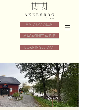
Å VID KANALEN
MAGASINET AirBnB
BOKNINGSSIDAN