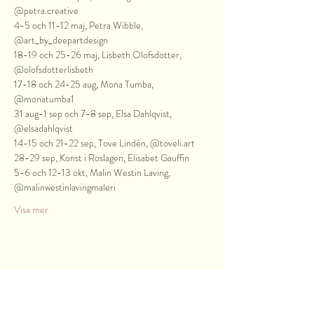
@petra.creative
4-5 och 11-12 maj, Petra Wibble, 
@art_by_deepartdesign
18-19 och 25-26 maj, Lisbeth Olofsdotter, 
@olofsdotterlisbeth

17-18 och 24-25 aug, Mona Tumba, 
@monatumba1

31 aug-1 sep och 7-8 sep, Elsa Dahlqvist, 
@elsadahlqvist

14-15 och 21-22 sep, Tove Lindén, @toveli.art

28-29 sep, Konst i Roslagen, Elisabet Gauffin
5-6 och 12-13 okt, Malin Westin Laving, 
@malinwestinlavingmaleri
Visa mer
Dela detta evenemang