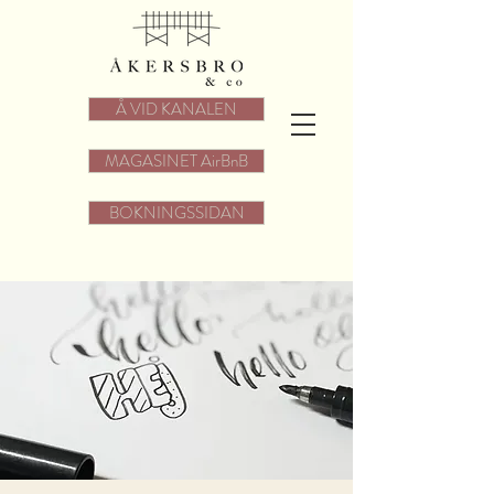
Å VID KANALEN
MAGASINET AirBnB
BOKNINGSSIDAN