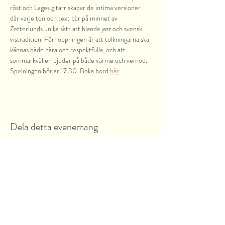
röst och Lages gitarr skapar de intima versioner 
där varje ton och text bär på minnet av 
Zetterlunds unika sätt att blanda jazz och svensk 
vistradition. Förhoppningen är att tolkningarna ska 
kännas både nära och respektfulla, och att 
sommarkvällen bjuder på både värme och vemod.
Spelningen börjar 17.30. Boka bord 
här
.
Dela detta evenemang
Garnsviksvägen 2
18442 Åkersberga