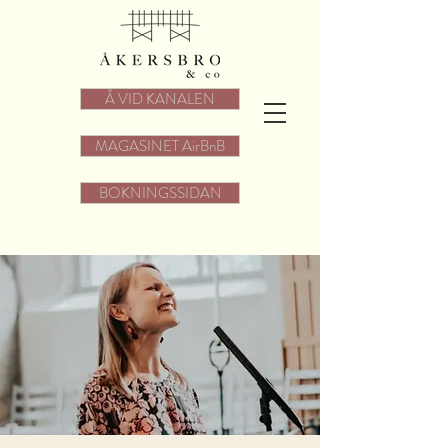
Å VID KANALEN
MAGASINET AirBnB
BOKNINGSSIDAN