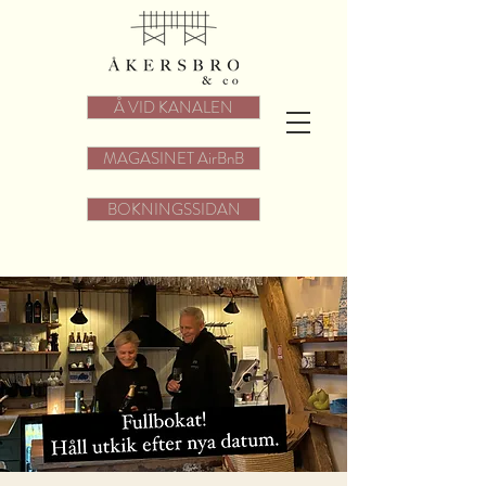
Å VID KANALEN
MAGASINET AirBnB
BOKNINGSSIDAN