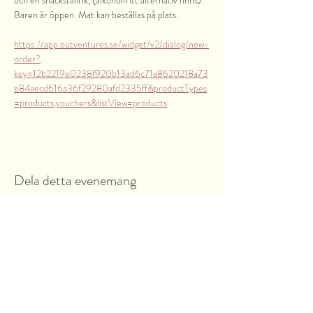
och en snackstallrik, (alkoholfritt alternativ finns).
Baren är öppen. Mat kan beställas på plats.
https://app.outventures.se/widget/v2/dialog/new-
order?
key=12b2219e0238f920b13ad6c71a8620218a73
e84aecd616a36f29280afd2335ff&productTypes
=products,vouchers&listView=products
Dela detta evenemang
Garnsviksvägen 2
18442 Åkersberga