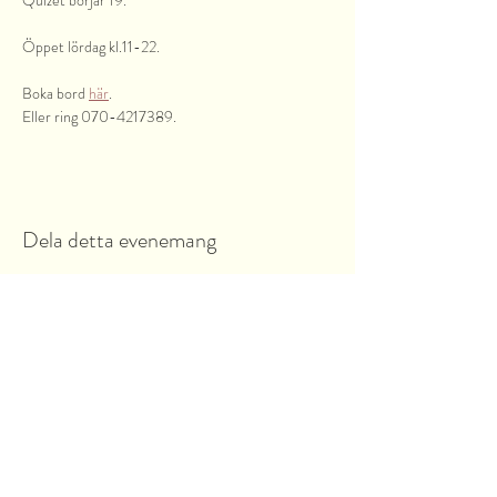
Quizet börjar 19.
Öppet lördag kl.11-22.
Boka bord 
här
.
Eller ring 070-4217389.
Dela detta evenemang
Garnsviksvägen 2
18442 Åkersberga
Stockholms län, Sverige