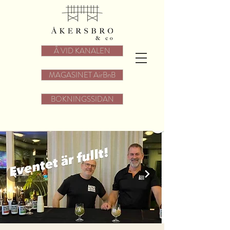
Å VID KANALEN
MAGASINET AirBnB
BOKNINGSSIDAN