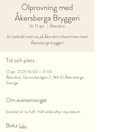
Ölprovning med
Åkersberga Bryggeri
lör 12 apr.
  |  
Åkersbro
En helkväll med oss på Åkersbro tillsammans med
Tid och plats
12 apr. 2025 16:00 – 21:00
Åkersbro, Garnsviksvägen 2, 184 42 Åkersberga,
Sverige
Om evenemanget
Eventet är nu fullt. Håll utkik efter nya datum.
Boka 
här
.