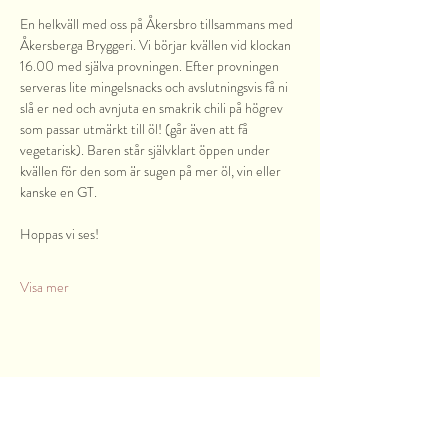
En helkväll med oss på Åkersbro tillsammans med 
Åkersberga Bryggeri. Vi börjar kvällen vid klockan 
16.00 med själva provningen. Efter provningen 
serveras lite mingelsnacks och avslutningsvis få ni 
slå er ned och avnjuta en smakrik chili på högrev 
som passar utmärkt till öl! (går även att få 
vegetarisk). Baren står självklart öppen under 
kvällen för den som är sugen på mer öl, vin eller 
kanske en GT. 
Hoppas vi ses!
Visa mer
Dela detta evenemang