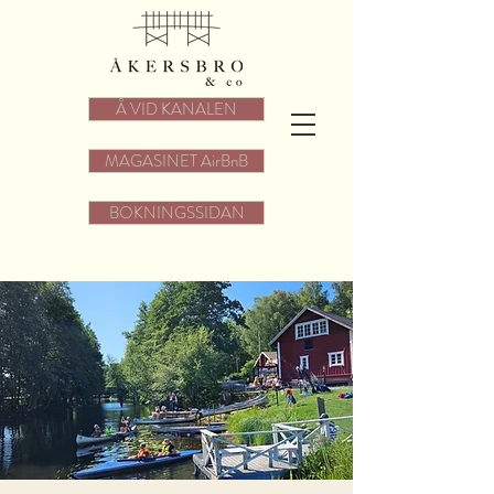
Å VID KANALEN
MAGASINET AirBnB
BOKNINGSSIDAN