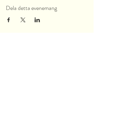
Dela detta evenemang
Garnsviksvägen 2
18442 Åkersberga
Stockholms län, Sverige
Tel:
070 421 73 89
info@akersbro.se