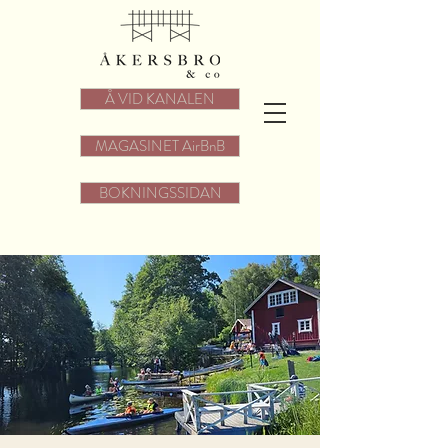
Å VID KANALEN
MAGASINET AirBnB
BOKNINGSSIDAN