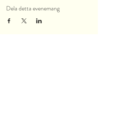
Dela detta evenemang
Garnsviksvägen 2
18442 Åkersberga
Stockholms län, Sverige
Tel:
070 421 73 89
info@akersbro.se