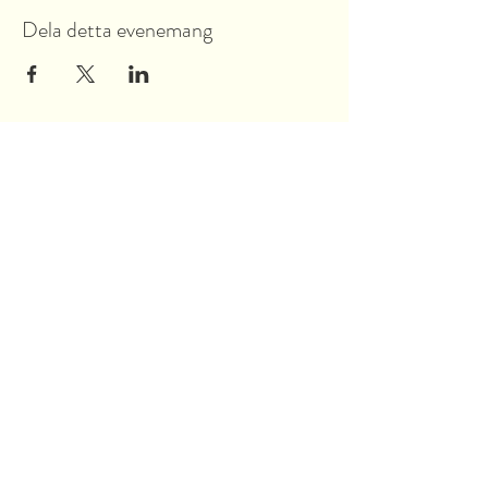
Dela detta evenemang
Garnsviksvägen 2
18442 Åkersberga
Stockholms län, Sverige
Tel:
070 421 73 89
info@akersbro.se