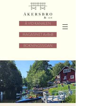
Å VID KANALEN
MAGASINET AirBnB
BOKNINGSSIDAN