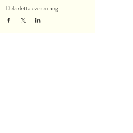
Dela detta evenemang
Garnsviksvägen 2
18442 Åkersberga
Stockholms län, Sverige
Tel:
070 421 73 89
info@akersbro.se