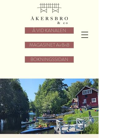
Å VID KANALEN
MAGASINET AirBnB
BOKNINGSSIDAN