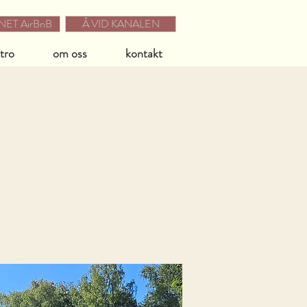
ET AirBnB
Å VID KANALEN
stro
om oss
kontakt