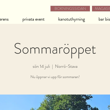
BOKNINGSSIDAN
MAGASIN
erens
privata event
kanotuthyrning
bar bi
Sommaröppet
sön 14 juli
  |  
Norrö-Stava
Nu öppnar vi upp för sommaren!