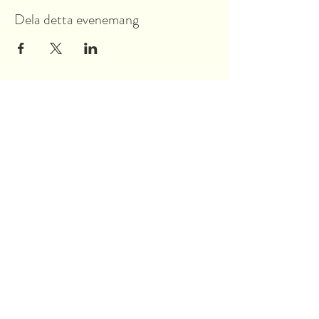
Dela detta evenemang
Garnsviksvägen 2
18442 Åkersberga
Stockholms län, Sverige
Tel:
070 421 73 89
info@akersbro.se