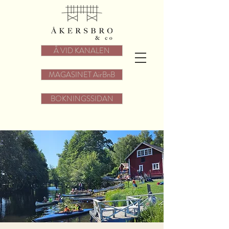
Å VID KANALEN
MAGASINET AirBnB
BOKNINGSSIDAN