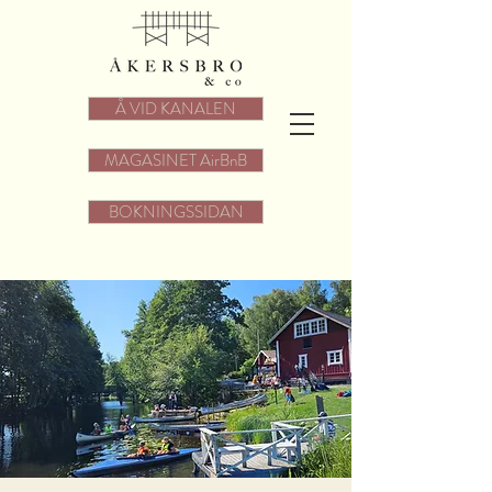
Å VID KANALEN
MAGASINET AirBnB
BOKNINGSSIDAN