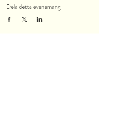
Dela detta evenemang
Garnsviksvägen 2
18442 Åkersberga
Stockholms län, Sverige
Tel:
070 421 73 89
info@akersbro.se