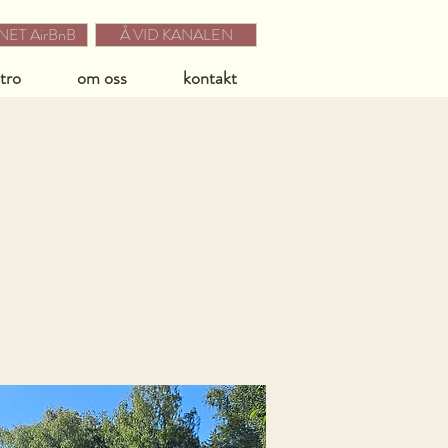
ET AirBnB
Å VID KANALEN
stro
om oss
kontakt