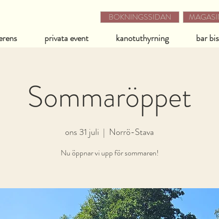
BOKNINGSSIDAN
MAGASIN
erens
privata event
kanotuthyrning
bar bi
Sommaröppet
ons 31 juli
  |  
Norrö-Stava
Nu öppnar vi upp för sommaren!