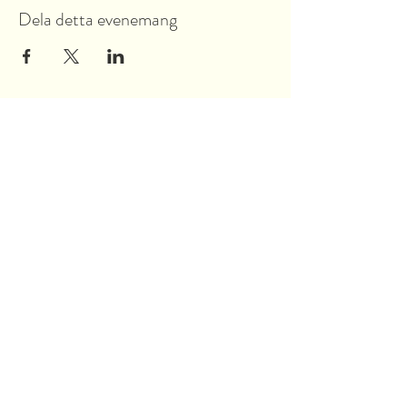
Dela detta evenemang
Garnsviksvägen 2
18442 Åkersberga
Stockholms län, Sverige
Tel:
070 421 73 89
info@akersbro.se