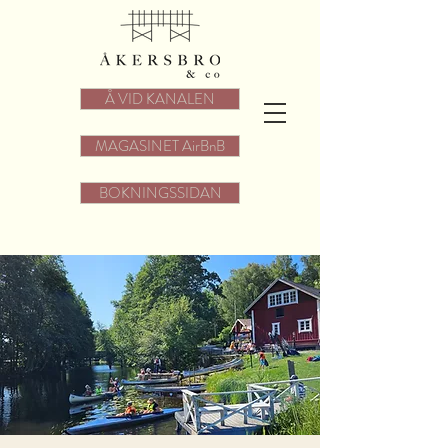
Å VID KANALEN
MAGASINET AirBnB
BOKNINGSSIDAN