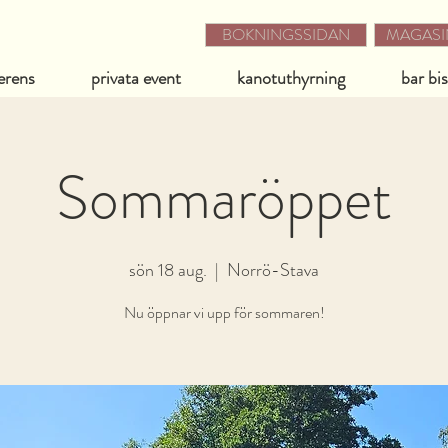
BOKNINGSSIDAN
MAGASIN
erens
privata event
kanotuthyrning
bar bi
Sommaröppet
sön 18 aug.
  |  
Norrö-Stava
Nu öppnar vi upp för sommaren!