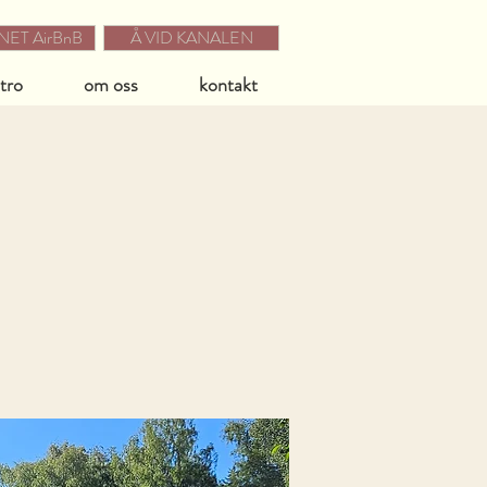
ET AirBnB
Å VID KANALEN
stro
om oss
kontakt