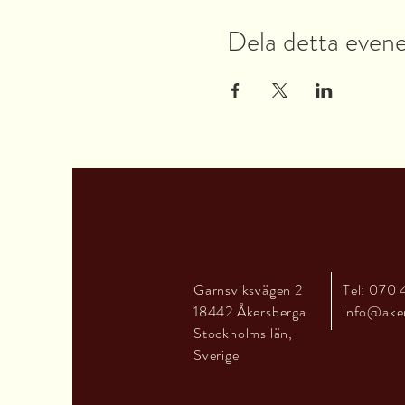
Dela detta eve
Garnsviksvägen 2
Tel: 070 
18442 Åkersberga
info@ake
Stockholms län,
Sverige