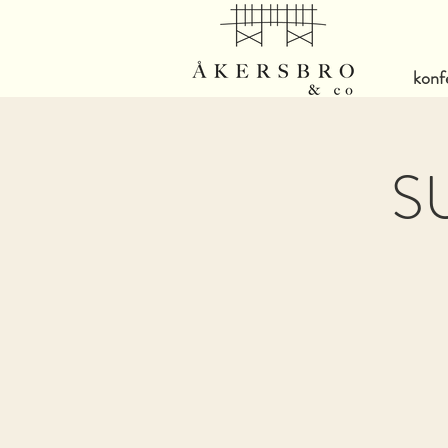
konf
SU