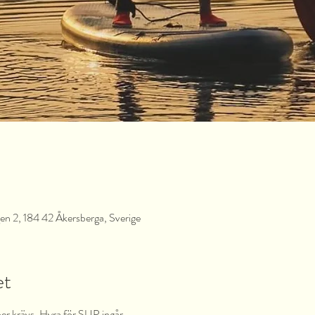
en 2, 184 42 Åkersberga, Sverige
et
per krävs. Hyra för SUP ingår.