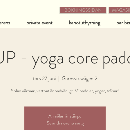
BOKNINGSSIDAN
MAGASIN
erens
privata event
kanotuthyrning
bar bi
P - yoga core pad
tors 27 juni
  |  
Garnsviksvägen 2
Solen värmer, vattnet är badvänligt. Vi paddlar, yogar, tränar!
Anmälan är stängd
Se andra evenemang