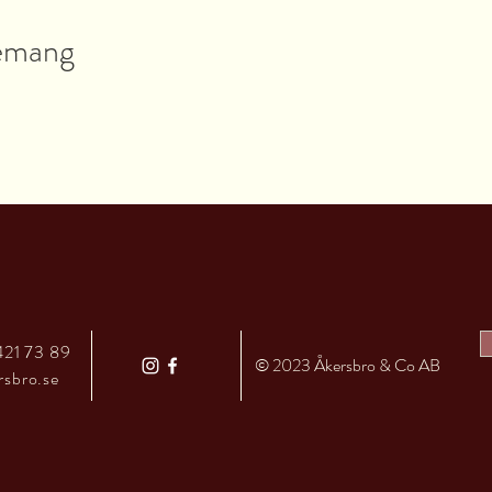
nemang
421 73 89
© 2023 Åkersbro & Co AB
rsbro.se