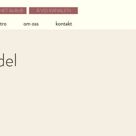
ET AirBnB
Å VID KANALEN
stro
om oss
kontakt
del