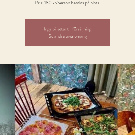
Pris: 180 kr/person betalas på plats.
Inga biljetter till försäljning
Se andra evenemang