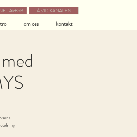
ET AirBnB
Å VID KANALEN
stro
om oss
kontakt
S med
sMYS
rveras
Betalning