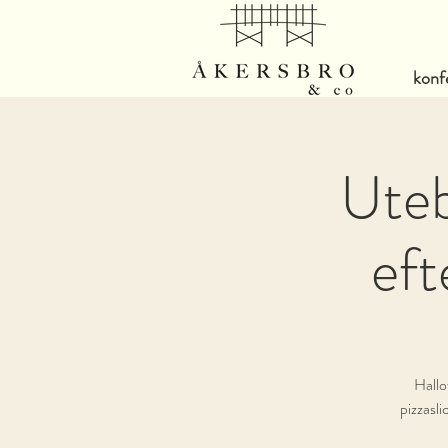
konf
Uteb
eft
Hallo
pizzasli