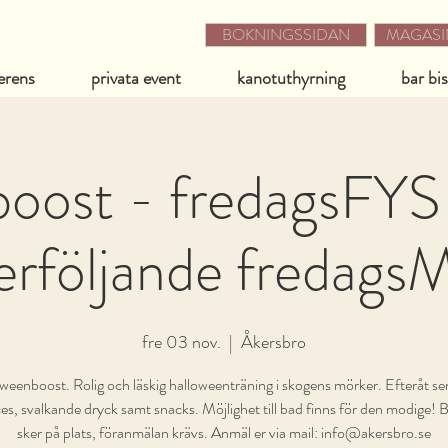
BOKNINGSSIDAN
MAGASIN
erens
privata event
kanotuthyrning
bar bi
oost - fredagsFY
erföljande fredag
fre 03 nov.
  |  
Åkersbro
weenboost. Rolig och läskig halloweenträning i skogens mörker. Efteråt se
ces, svalkande dryck samt snacks. Möjlighet till bad finns för den modige! 
sker på plats, föranmälan krävs. Anmäl er via mail: info@akersbro.se