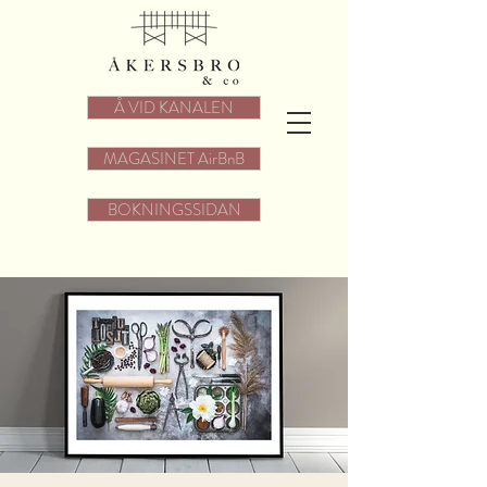
Å VID KANALEN
MAGASINET AirBnB
BOKNINGSSIDAN