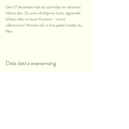
Den 17 december kan du som köpt en tavla kan 
hämta den. Du som vill köpa en tavla, signerade 
böcker eller en bunt fina kort - varmt 
välkommen! Annelie slår in fina paket medan du 
fikar.
Dela detta evenemang
Garnsviksvägen 2
18442 Åkersberga
Stockholms län, Sverige