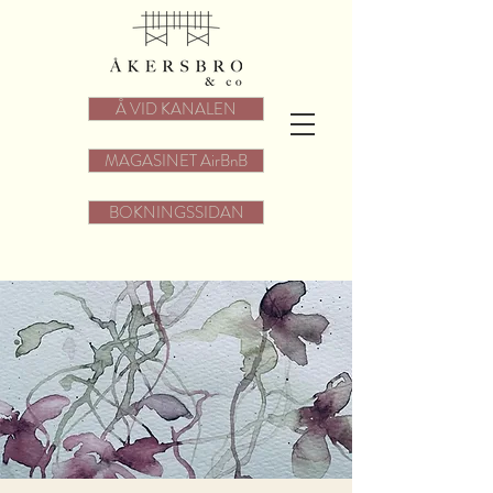
Å VID KANALEN
MAGASINET AirBnB
BOKNINGSSIDAN