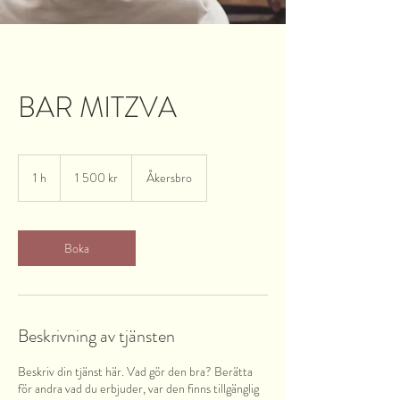
BAR MITZVA
1 500
svenska
1 h
1
1 500 kr
Åkersbro
kronor
Boka
Beskrivning av tjänsten
Beskriv din tjänst här. Vad gör den bra? Berätta
för andra vad du erbjuder, var den finns tillgänglig