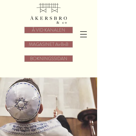
Å VID KANALEN
MAGASINET AirBnB
BOKNINGSSIDAN