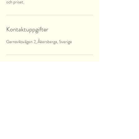
och priset.
Kontaktuppgifter
Garnsviksvägen 2, Åkersberga, Sverige
Garnsviksvägen 2
18442 Åkersberga
Stockholms län, Sverige