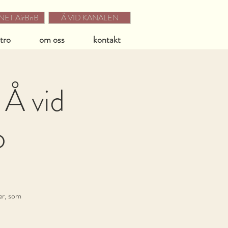
ET AirBnB
Å VID KANALEN
stro
om oss
kontakt
 Å vid
o
er, som