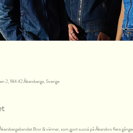
en 2, 184 42 Åkersberga, Sverige
et
kersbergabandet Bror & vänner, som gjort succé på Åkersbro flera gånger ä