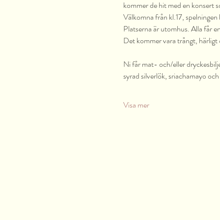
kommer de hit med en konsert som
Välkomna från kl.17, spelningen bö
Platserna är utomhus. Alla får en s
Det kommer vara trångt, härligt
Ni får mat- och/eller dryckesbil
syrad silverlök, sriachamayo och 
Visa mer