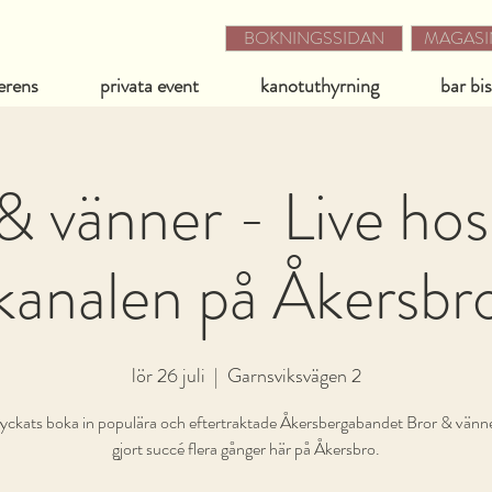
BOKNINGSSIDAN
MAGASIN
erens
privata event
kanotuthyrning
bar bi
& vänner - Live hos
kanalen på Åkersbr
lör 26 juli
  |  
Garnsviksvägen 2
 lyckats boka in populära och eftertraktade Åkersbergabandet Bror & vänn
gjort succé flera gånger här på Åkersbro.