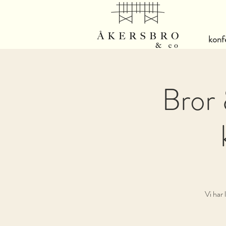
konf
Bror 
Vi har