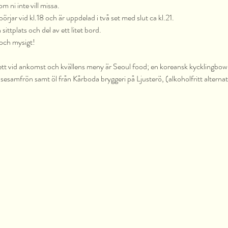
 ni inte vill missa.
rjar vid kl.18 och är uppdelad i två set med slut ca kl.21. 
ittplats och del av ett litet bord. 
 och mysigt!
jett vid ankomst och kvällens meny är Seoul food; en koreansk kycklingbowl
sesamfrön samt öl från Kårboda bryggeri på Ljusterö, (alkoholfritt alternati