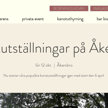
BOKNINGSSIDAN
MAGASIN
erens
privata event
kanotuthyrning
bar bi
utställningar på Åk
lör 12 okt.
  |  
Åkersbro
Nu startar våra populära konstutställningar igen med start den 6 april.