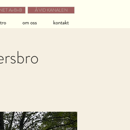
ET AirBnB
Å VID KANALEN
stro
om oss
kontakt
ersbro