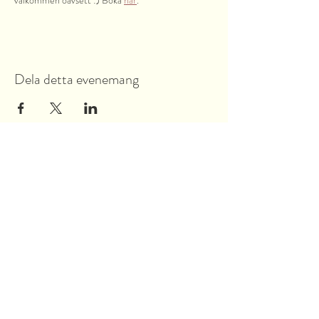
välkommen oavsett :) Boka 
här
.
Dela detta evenemang
Garnsviksvägen 2
18442 Åkersberga
Stockholms län, Sverige
Tel:
070 421 73 89
info@akersbro.se