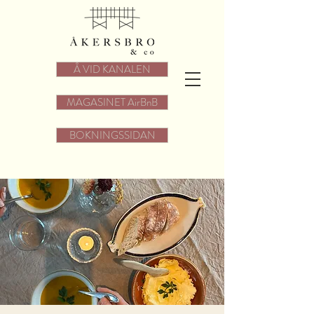
Å VID KANALEN
MAGASINET AirBnB
BOKNINGSSIDAN